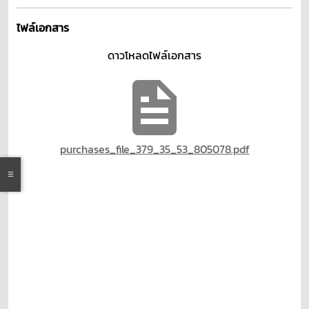
ไฟล์เอกสาร
ดาวโหลดไฟล์เอกสาร
purchases_file_379_35_53_805078.pdf