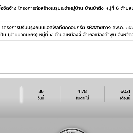
จัดจ้าง โครงการก่อสร้างเมรุประจำหมู่บ้าน บ้านป่าตึง หมู่ที่ 6 ตำบลเ
้าง โครงการปรับปรุงถนนแอสฟัลท์ติกคอนกรีต รหัสสายทาง ลพ.ถ. ๓๕๐
แป้น (บ้านบวกมะกัง) หมู่ที่ ๔ ตำบลเหมืองจี้ อำเภอเมืองลำพูน จังหวั
36
4178
6021
วันนี้
สัปดาห์นี้
เดือนนี้