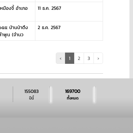
หมืองจี้ อำเภอ
11 ธ.ค. 2567
๕๕ บ้านป่าตึง
2 ธ.ค. 2567
ดลำพูน (จำนว
‹
1
2
3
›
155083
169700
ปีนี้
ทั้งหมด