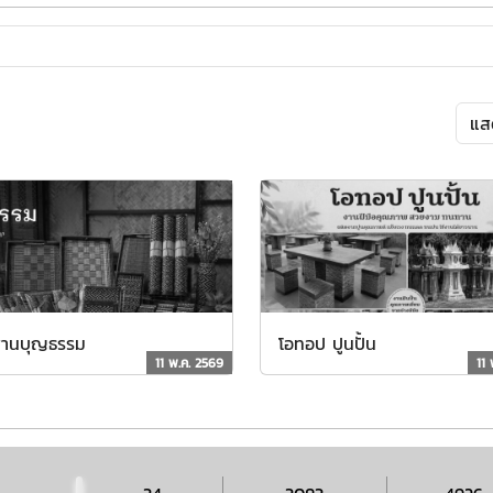
่สานบุญธรรม
โอทอป ปูนปั้น
11 พ.ค. 2569
11