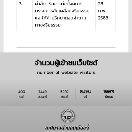
3
คำสั่ง เรื่อง แต่งตั้งคณะ
28
กรรมการขับเคลื่อนจริยธรรม
ก.พ.
และให้คำปรึกษาตอบคำถาม
2568
ทางจริยธรรม
จำนวนผู้เข้าชมเว็บไซต์
number of website visitors
400
3449
5292
154354
168971
วันนี้
สัปดาห์นี้
เดือนนี้
ปีนี้
ทั้งหมด