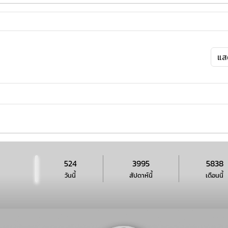
524
3995
5838
วันนี้
สัปดาห์นี้
เดือนนี้