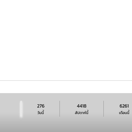
276
4418
6261
วันนี้
สัปดาห์นี้
เดือนนี้