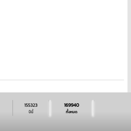
155323
169940
ปีนี้
ทั้งหมด