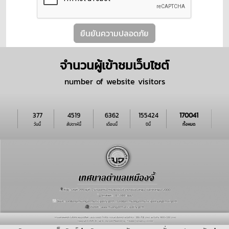
ยืนยันความปลอดภัย
จำนวนผู้เข้าชมเว็บไซต์
number of website visitors
377
4519
6362
155424
170041
วันนี้
สัปดาห์นี้
เดือนนี้
ปีนี้
ทั้งหมด