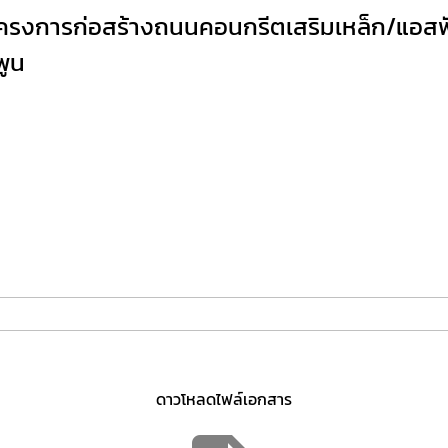
รงการก่อสร้างถนนคอนกรีตเสริมเหล็ก/แอสฟัลท์
พูน
ดาวโหลดไฟล์เอกสาร