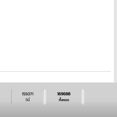
155071
169688
ปีนี้
ทั้งหมด