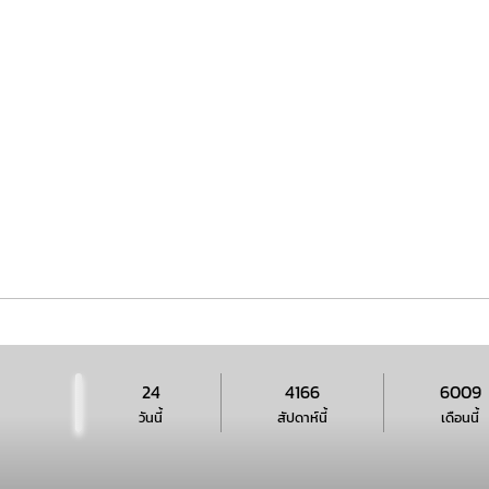
24
4166
6009
วันนี้
สัปดาห์นี้
เดือนนี้