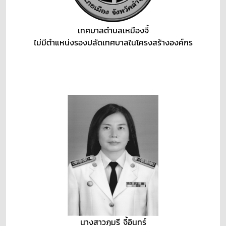
เทศบาลตำบลเหมืองจี้
ไม่มีตำแหน่งรองปลัดเทศบาลในโครงสร้างองค์กร
นางสาวภุมรี จี้อินทร์