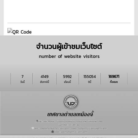
จำนวนผู้เข้าชมเว็บไซต์
number of website visitors
7
4149
5992
155054
169671
วันนี้
สัปดาห์นี้
เดือนนี้
ปีนี้
ทั้งหมด