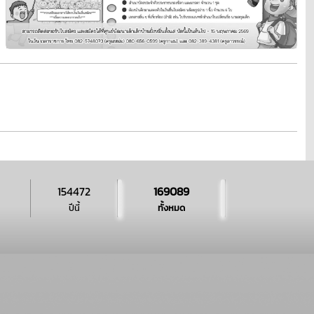
154472
169089
ปีนี้
ทั้งหมด