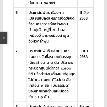
กันยายน ๒๕๖๙)
6
ประชาสัมพันธ์ เรื่องการ
11 มิ.ย.
เปลี่ยนแปลงแผนการจัดซื้อจัด
2568
จ้าง โครงการก่อสร้างโดม
บ้านกู่เส้า หมู่ที่ ๒ ตำบล
เหมืองจี้ อำเภอเมืองลำพูน
จังหวัดลำพูน
7
ประชาสัมพันธ์เปลี่ยนแปลง
3 เม.ย.
แผนการจัดซื้อรถยนต์บรรทุก
2568
(ดีเซล) ขนาด ๑ ตัน ปริมาตร
กระบอกสูบไม่ต่ำกว่า ๒,๔๐๐
ซีซี หรือกำลังเครื่องยนต์สูงสุด
ไม่ต่ำกว่า ๑๑๐ กิโลวัตต์ ขับ
เคลื่อน ๒ ล้อ แบบธรรมดา
ของเทศบาลตำบลเหมืองจี้
จำนวน ๑ คัน
8
ประชาสัมพันธ์เผยแพร่แผนการ
6 ก.พ.