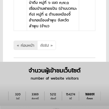
ป่าตึง หมู่ที่ ๖ เขต ๓,๗,๑
เชื่อมบ้านฝายแป้น (บ้านบวกมะ
กัง) หมู่ที่ ๔ ตำบลเหมืองจี้
อำเภอเมืองลำพูน จังหวัด
ลำพูน (จำนว
« ก่อนหน้า
ถัดไป »
จำนวนผู้เข้าชมเว็บไซต์
number of website visitors
320
3369
5212
154274
168891
วันนี้
สัปดาห์นี้
เดือนนี้
ปีนี้
ทั้งหมด