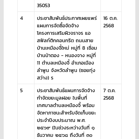
35053
4
ประชาสัมพันธ์ประกาศเผยแพร่
16 ต.ค.
แผนการจัดซื้อจัดจ้าง
2568
โครงการเสริมผิวจราจร แอ
สฟัลท์ติกคอนกรีต ถนนสาย
บ้านเหมืองจี้ใหม่ หมู่ที่ 8 เชื่อม
บ้านป่าตอง - หนองจาง หมู่ที่
11 ตำบลเหมืองจี้ อำเภอเมือง
ลำพูน จังหวัดลำพูน (ซอยทุ่ง
สว่าง) ร
5
ประชาสัมพันธ์แผนการจัดจ้าง
7 ต.ค.
กำจัดขยะมูลฝอย ในพื้นที่
2568
เทศบาลตำบลเหมืองจี้ พร้อม
จัดหาภาชนะสำหรับจัดเก็บขยะ
ประจำปีงบประมาณ พ.ศ.
๒๕๖๙ (ในช่วงระหว่างวันที่ ๑
ธันวาคม ๒๕๖๘ ถึงวันที่ ๓๐