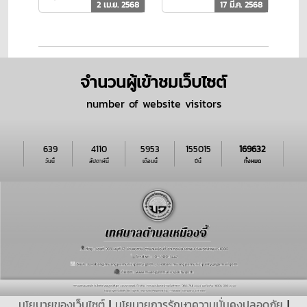
2 เม.ย. 2568
17 มี.ค. 2568
หายจากพายุฤดู
ช่วยเหลือประชาชน
ร้อน วันที่ 2
ในพื้นที่ตำบล
เม.ย.68 เวลา
เหมืองจี้ วันที่ 17-
17.00
23 มี.ค. 68
จำนวนผู้เข้าชมเว็บไซต์
number of website visitors
639
4110
5953
155015
169632
วันนี้
สัปดาห์นี้
เดือนนี้
ปีนี้
ทั้งหมด
นโยบายของเว็บไซต์
|
นโยบายการรักษาความมั่นคงปลอดภัย
|